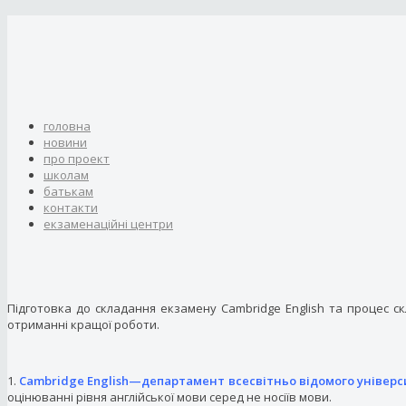
головна
новини
про проект
школам
батькам
контакти
eкзаменаційні центри
Підготовка до складання екзамену Cambridge English та процес ск
отриманні кращої роботи.
1.
Cambridge English—департамент всесвітньо відомого універ
оцінюванні рівня англійської мови серед не носіїв мови.