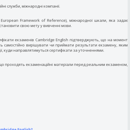
йні служби, міжнародні компанії.
 European Framework of Reference), міжнародної шкали, яка задає
становити свою мету у вивченні мови.
ифікати екзаменів Cambridge English підтверджують, що на момент
жуть самостійно вирішувати чи приймати результати екзамену, яким
ції, куди направлятимуться сертифікати за уточненнями.
й, що проходять екзаменаційні матеріали перед реальним екзаменом,
mbridge English?