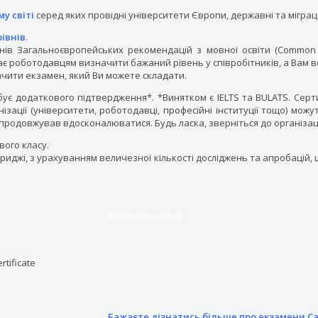
у світі
серед яких провідні університети Європи, державні та міграці
рівнів
.
івнів Загальноєвропейських рекомендацій з мовної освіти (Common
ає роботодавцям визначити бажаний рівень у співробітників, а Вам в
чити екзамен, який Ви можете складати.
ує додаткового підтвердження*. *Винятком є IELTS та BULATS. Серт
ізації (університети, роботодавці, професійні інституції тощо) мо
и продовжував вдосконалюватися. Будь ласка, зверніться до організа
вого класу.
бриджі, з урахуванням величезної кількості досліджень та апробаці
Отримайте сертифі
Бажаєте дізнатись більше про екзамени Ca