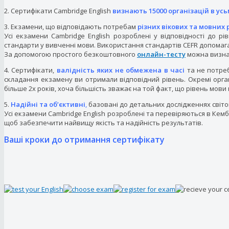
2. Сертифікати Cambridge English
визнають 15000 організацій в усьм
3. Екзамени, що відповідають потребам
різних вікових та мовних 
Усі екзамени Cambridge English розроблені у відповідності до р
стандарти у вивченні мови. Використання стандартів CEFR допомаг
За допомогою простого безкоштовного
онлайн-тесту
можна визна
4. Сертифікати,
валідність яких не обмежена в часі
та не потреб
складання екзамену ви отримали відповідний рівень. Окремі орган
більше 2х років, хоча більшість зважає на той факт, що рівень мов
5.
Надійні та об’єктивні
,
базовані до детальних дослідженнях світо
Усі екзамени Cambridge English розроблені та перевіряються в Кем
щоб забезпечити найвищу якість та надійність результатів.
Ваші кроки до отримання сертифікату